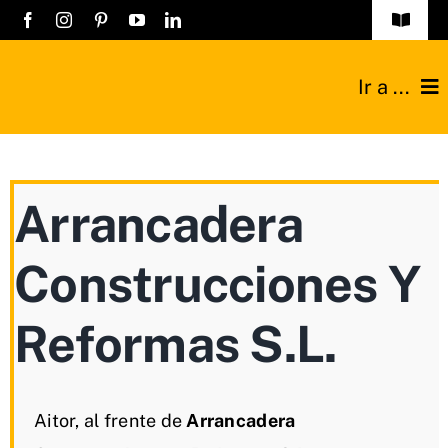
Saltar
Toggle
Navigat
al
Obras
contenido
Ir a ...
Listado empresa
Construcciones
Registro Empres
Arrancadera
Reformas
Contacto
Construcciones Y
Técnicos
Industriales
Reformas S.L.
Sobre nosotros
Aitor, al frente de
Arrancadera
Blog