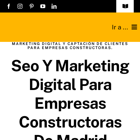
Saltar
Toggle
Navigat
al
Obras
contenido
Ir a ...
Listado empresa
MARKETING DIGITAL Y CAPTACIÓN DE CLIENTES
Construcciones
PARA EMPRESAS CONSTRUCTORAS.
Registro Empres
Seo Y Marketing
Reformas
Contacto
Digital Para
Técnicos
Empresas
Industriales
Constructoras
Sobre nosotros
Blog