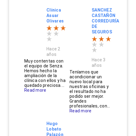
Clínica
SANCHEZ
Asuar
CASTAÑÓN
Olivares
CORREDURÍA
DE
SEGUROS
Hace 2
años
Hace 3
Muy contentas con
años
el equipo de Senza.
Hemos hecho la
Teníamos que
ampliación de la
acondicionar un
clínica con ellos y ha
nuevo local para
quedado preciosa....
nuestras oficinas y
Read more
el resultado no ha
podido ser mejor.
Grandes
profesionales, con...
Read more
Hugo
Lobato
Palazón