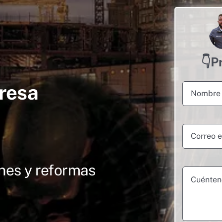
👇P
resa
nes y reformas