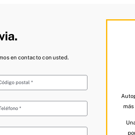
via.
emos en contacto con usted.
Autop
más 
Una
po