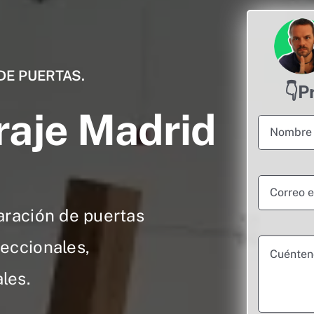
DE PUERTAS.
👇P
raje Madrid
aración de puertas
Seccionales,
les.