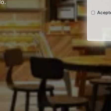
do.
Acept