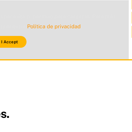
s necesita tu permiso para cargarse. Para más
lta nuestra
Política de privacidad
.
I Accept
s.