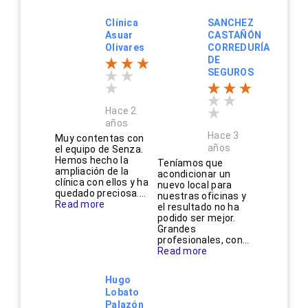
Clínica
SANCHEZ
Asuar
CASTAÑÓN
Olivares
CORREDURÍA
DE
SEGUROS
Hace 2
años
Hace 3
Muy contentas con
años
el equipo de Senza.
Hemos hecho la
Teníamos que
ampliación de la
acondicionar un
clínica con ellos y ha
nuevo local para
quedado preciosa....
nuestras oficinas y
Read more
el resultado no ha
podido ser mejor.
Grandes
profesionales, con...
Read more
Hugo
Lobato
Palazón