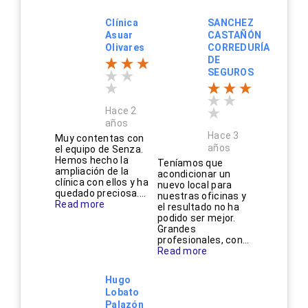
Clínica
SANCHEZ
Asuar
CASTAÑÓN
Olivares
CORREDURÍA
DE
SEGUROS
Hace 2
años
Hace 3
Muy contentas con
años
el equipo de Senza.
Hemos hecho la
Teníamos que
ampliación de la
acondicionar un
clínica con ellos y ha
nuevo local para
quedado preciosa....
nuestras oficinas y
Read more
el resultado no ha
podido ser mejor.
Grandes
profesionales, con...
Read more
Hugo
Lobato
Palazón