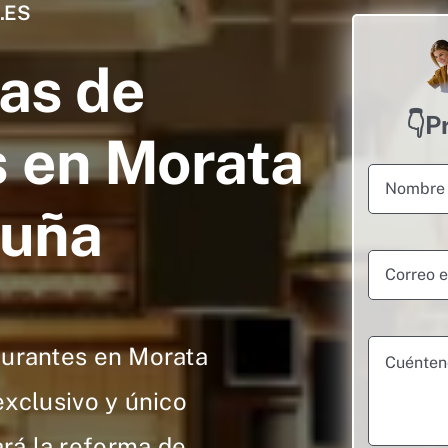
.ES
as de
👇P
 en Morata
juña
urantes en Morata
exclusivo y único
ará la reforma de