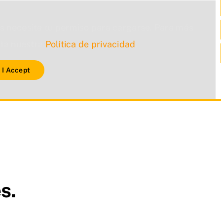
s necesita tu permiso para cargarse. Para más
lta nuestra
Política de privacidad
.
I Accept
s.