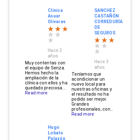
Clínica
SANCHEZ
Asuar
CASTAÑÓN
Olivares
CORREDURÍA
DE
SEGUROS
Hace 2
años
Hace 3
Muy contentas con
años
el equipo de Senza.
Hemos hecho la
Teníamos que
ampliación de la
acondicionar un
clínica con ellos y ha
nuevo local para
quedado preciosa....
nuestras oficinas y
Read more
el resultado no ha
podido ser mejor.
Grandes
profesionales, con...
Read more
Hugo
Lobato
Palazón