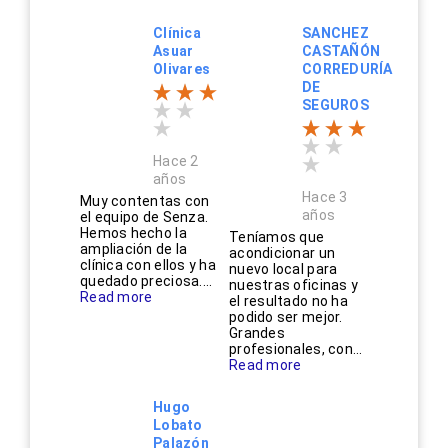
Clínica
SANCHEZ
Asuar
CASTAÑÓN
Olivares
CORREDURÍA
DE
SEGUROS
Hace 2
años
Hace 3
Muy contentas con
años
el equipo de Senza.
Hemos hecho la
Teníamos que
ampliación de la
acondicionar un
clínica con ellos y ha
nuevo local para
quedado preciosa....
nuestras oficinas y
Read more
el resultado no ha
podido ser mejor.
Grandes
profesionales, con...
Read more
Hugo
Lobato
Palazón