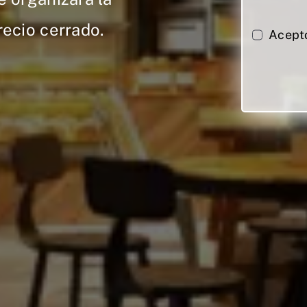
recio cerrado.
Acept