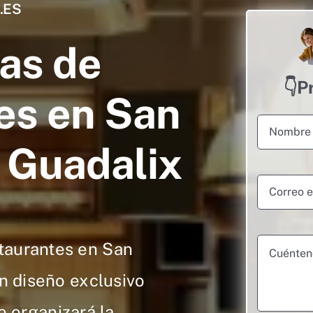
.ES
as de
👇P
es en San
 Guadalix
taurantes en San
n diseño exclusivo
e organizará la