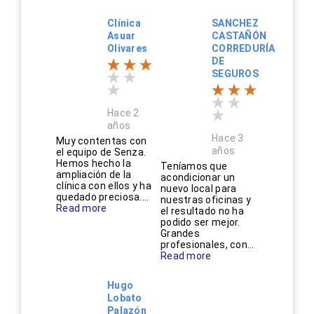
Clínica
SANCHEZ
Asuar
CASTAÑÓN
Olivares
CORREDURÍA
DE
SEGUROS
Hace 2
años
Hace 3
Muy contentas con
años
el equipo de Senza.
Hemos hecho la
Teníamos que
ampliación de la
acondicionar un
clínica con ellos y ha
nuevo local para
quedado preciosa....
nuestras oficinas y
Read more
el resultado no ha
podido ser mejor.
Grandes
profesionales, con...
Read more
Hugo
Lobato
Palazón