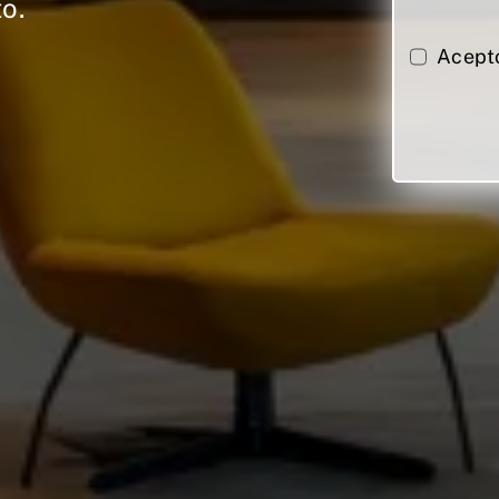
o.
Acept