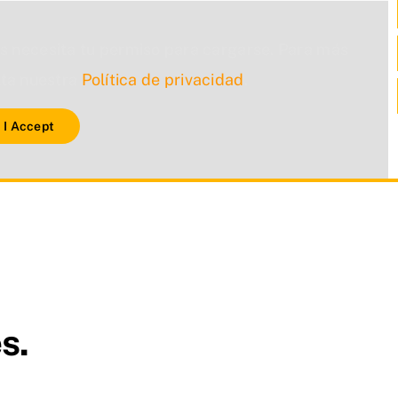
s necesita tu permiso para cargarse. Para más
lta nuestra
Política de privacidad
.
I Accept
s.