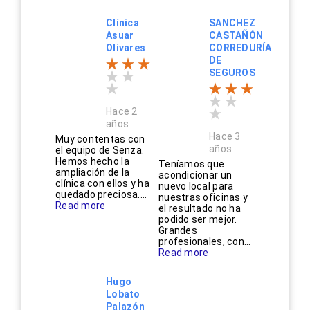
Clínica
SANCHEZ
Asuar
CASTAÑÓN
Olivares
CORREDURÍA
DE
SEGUROS
Hace 2
años
Hace 3
Muy contentas con
años
el equipo de Senza.
Hemos hecho la
Teníamos que
ampliación de la
acondicionar un
clínica con ellos y ha
nuevo local para
quedado preciosa....
nuestras oficinas y
Read more
el resultado no ha
podido ser mejor.
Grandes
profesionales, con...
Read more
Hugo
Lobato
Palazón