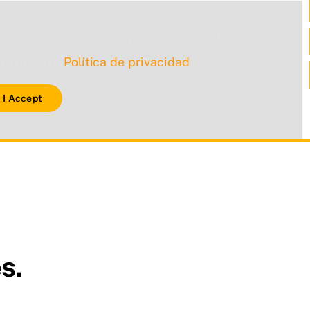
s necesita tu permiso para cargarse. Para más
lta nuestra
Política de privacidad
.
I Accept
s.