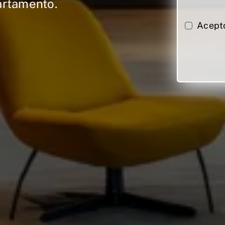
artamento.
Acept