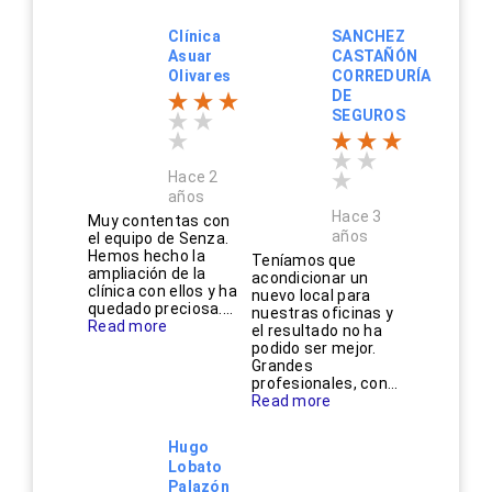
Clínica
SANCHEZ
Asuar
CASTAÑÓN
Olivares
CORREDURÍA
DE
SEGUROS
Hace 2
años
Hace 3
Muy contentas con
años
el equipo de Senza.
Hemos hecho la
Teníamos que
ampliación de la
acondicionar un
clínica con ellos y ha
nuevo local para
quedado preciosa....
nuestras oficinas y
Read more
el resultado no ha
podido ser mejor.
Grandes
profesionales, con...
Read more
Hugo
Lobato
Palazón