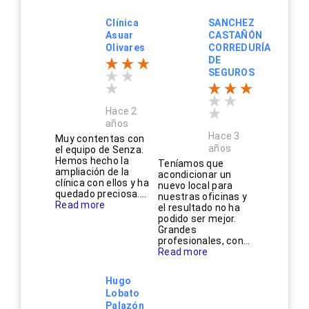
Clínica
SANCHEZ
Asuar
CASTAÑÓN
Olivares
CORREDURÍA
DE
SEGUROS
Hace 2
años
Hace 3
Muy contentas con
años
el equipo de Senza.
Hemos hecho la
Teníamos que
ampliación de la
acondicionar un
clínica con ellos y ha
nuevo local para
quedado preciosa....
nuestras oficinas y
Read more
el resultado no ha
podido ser mejor.
Grandes
profesionales, con...
Read more
Hugo
Lobato
Palazón