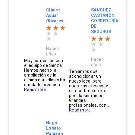
Clínica
SANCHEZ
Asuar
CASTAÑÓN
Olivares
CORREDURÍA
DE
SEGUROS
Hace 2
años
Hace 3
Muy contentas con
años
el equipo de Senza.
Hemos hecho la
Teníamos que
ampliación de la
acondicionar un
clínica con ellos y ha
nuevo local para
quedado preciosa....
nuestras oficinas y
Read more
el resultado no ha
podido ser mejor.
Grandes
profesionales, con...
Read more
Hugo
Lobato
Palazón