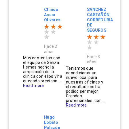
Clínica
SANCHEZ
Asuar
CASTAÑÓN
Olivares
CORREDURÍA
DE
SEGUROS
Hace 2
años
Hace 3
Muy contentas con
años
el equipo de Senza.
Hemos hecho la
Teníamos que
ampliación de la
acondicionar un
clínica con ellos y ha
nuevo local para
quedado preciosa....
nuestras oficinas y
Read more
el resultado no ha
podido ser mejor.
Grandes
profesionales, con...
Read more
Hugo
Lobato
Palazón