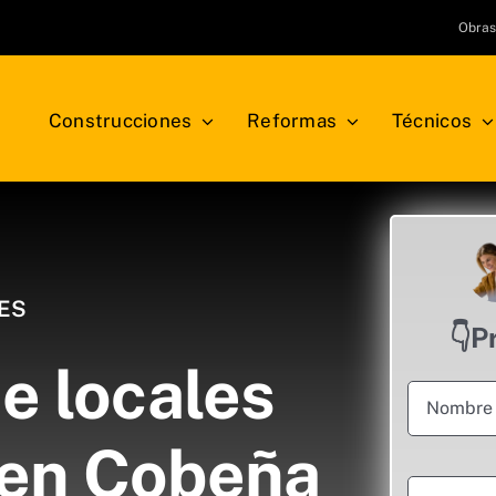
Obra
Construcciones
Reformas
Técnicos
ES
👇P
e locales
 en Cobeña