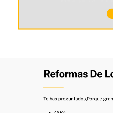
detalles, por favor consu
Reformas De Lo
Te has preguntado ¿Porqué gra
ZARA,