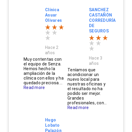
Clínica
SANCHEZ
Asuar
CASTAÑÓN
Olivares
CORREDURÍA
DE
SEGUROS
Hace 2
años
Hace 3
Muy contentas con
años
el equipo de Senza.
Hemos hecho la
Teníamos que
ampliación de la
acondicionar un
clínica con ellos y ha
nuevo local para
quedado preciosa....
nuestras oficinas y
Read more
el resultado no ha
podido ser mejor.
Grandes
profesionales, con...
Read more
Hugo
Lobato
Palazón