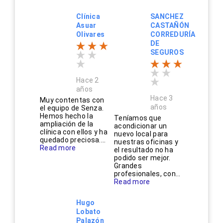
Clínica
SANCHEZ
Asuar
CASTAÑÓN
Olivares
CORREDURÍA
DE
SEGUROS
Hace 2
años
Hace 3
Muy contentas con
años
el equipo de Senza.
Hemos hecho la
Teníamos que
ampliación de la
acondicionar un
clínica con ellos y ha
nuevo local para
quedado preciosa....
nuestras oficinas y
Read more
el resultado no ha
podido ser mejor.
Grandes
profesionales, con...
Read more
Hugo
Lobato
Palazón