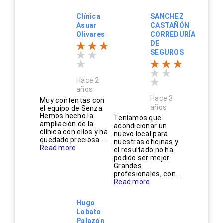
Clínica
SANCHEZ
Asuar
CASTAÑÓN
Olivares
CORREDURÍA
DE
SEGUROS
Hace 2
años
Hace 3
Muy contentas con
años
el equipo de Senza.
Hemos hecho la
Teníamos que
ampliación de la
acondicionar un
clínica con ellos y ha
nuevo local para
quedado preciosa....
nuestras oficinas y
Read more
el resultado no ha
podido ser mejor.
Grandes
profesionales, con...
Read more
Hugo
Lobato
Palazón