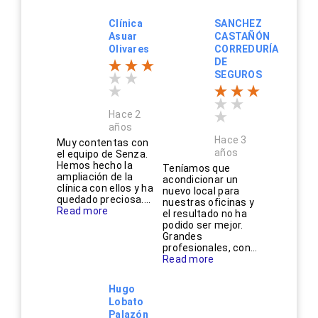
Clínica
SANCHEZ
Asuar
CASTAÑÓN
Olivares
CORREDURÍA
DE
SEGUROS
Hace 2
años
Hace 3
Muy contentas con
años
el equipo de Senza.
Hemos hecho la
Teníamos que
ampliación de la
acondicionar un
clínica con ellos y ha
nuevo local para
quedado preciosa....
nuestras oficinas y
Read more
el resultado no ha
podido ser mejor.
Grandes
profesionales, con...
Read more
Hugo
Lobato
Palazón