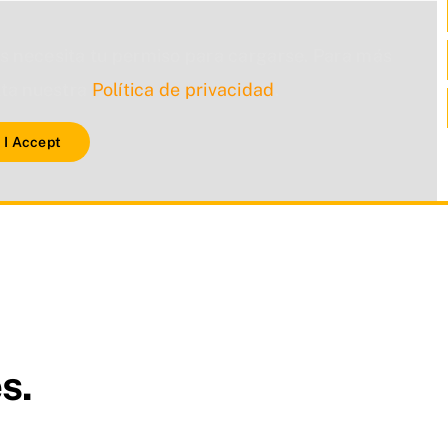
s necesita tu permiso para cargarse. Para más
lta nuestra
Política de privacidad
.
I Accept
s.