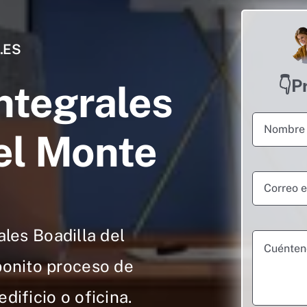
.ES
👇P
ntegrales
el Monte
les Boadilla del
bonito proceso de
dificio o oficina.