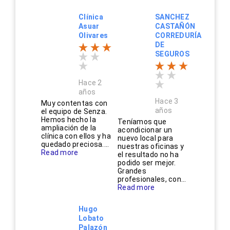
Clínica
SANCHEZ
Asuar
CASTAÑÓN
Olivares
CORREDURÍA
DE
SEGUROS
Hace 2
años
Hace 3
Muy contentas con
años
el equipo de Senza.
Hemos hecho la
Teníamos que
ampliación de la
acondicionar un
clínica con ellos y ha
nuevo local para
quedado preciosa....
nuestras oficinas y
Read more
el resultado no ha
podido ser mejor.
Grandes
profesionales, con...
Read more
Hugo
Lobato
Palazón