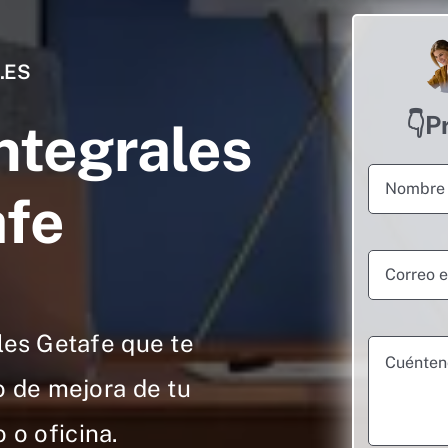
.ES
👇P
ntegrales
afe
es Getafe que te
 de mejora de tu
 o oficina.