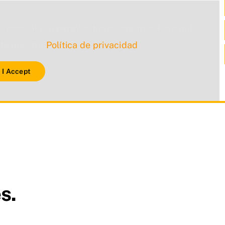
s necesita tu permiso para cargarse. Para más
lta nuestra
Política de privacidad
.
I Accept
s.