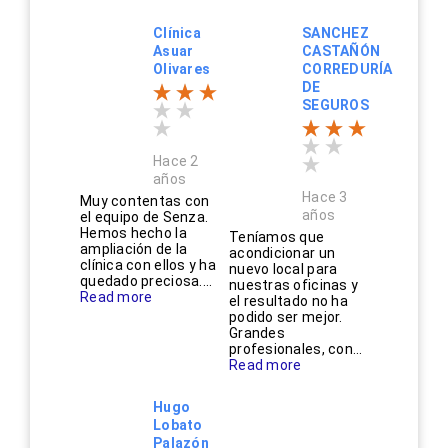
Clínica
SANCHEZ
Asuar
CASTAÑÓN
Olivares
CORREDURÍA
DE
SEGUROS
Hace 2
años
Hace 3
Muy contentas con
años
el equipo de Senza.
Hemos hecho la
Teníamos que
ampliación de la
acondicionar un
clínica con ellos y ha
nuevo local para
quedado preciosa....
nuestras oficinas y
Read more
el resultado no ha
podido ser mejor.
Grandes
profesionales, con...
Read more
Hugo
Lobato
Palazón