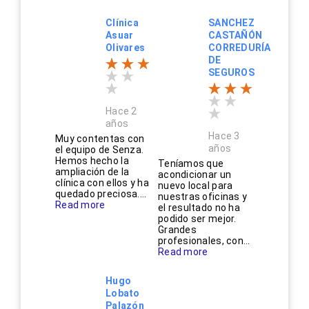
Clínica
SANCHEZ
Asuar
CASTAÑÓN
Olivares
CORREDURÍA
DE
SEGUROS
Hace 2
años
Hace 3
Muy contentas con
años
el equipo de Senza.
Hemos hecho la
Teníamos que
ampliación de la
acondicionar un
clínica con ellos y ha
nuevo local para
quedado preciosa....
nuestras oficinas y
Read more
el resultado no ha
podido ser mejor.
Grandes
profesionales, con...
Read more
Hugo
Lobato
Palazón