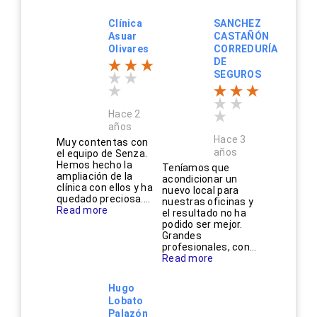
Clínica
SANCHEZ
Asuar
CASTAÑÓN
Olivares
CORREDURÍA
DE
SEGUROS
Hace 2
años
Hace 3
Muy contentas con
años
el equipo de Senza.
Hemos hecho la
Teníamos que
ampliación de la
acondicionar un
clínica con ellos y ha
nuevo local para
quedado preciosa....
nuestras oficinas y
Read more
el resultado no ha
podido ser mejor.
Grandes
profesionales, con...
Read more
Hugo
Lobato
Palazón