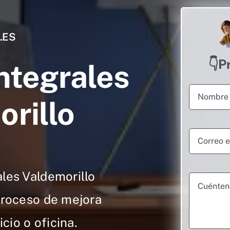
.ES
👇P
ntegrales
rillo
les Valdemorillo
proceso de mejora
cio o oficina.