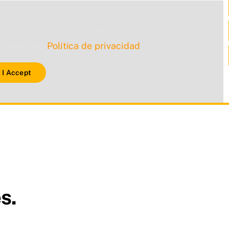
s necesita tu permiso para cargarse. Para más
lta nuestra
Política de privacidad
.
I Accept
s.