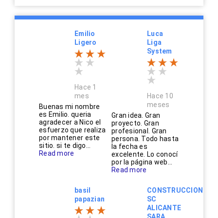
Emilio
Luca
Ligero
Liga
System
Hace 1
mes
Hace 10
meses
Buenas mi nombre
es Emilio. queria
Gran idea. Gran
agradecer a Nico el
proyecto. Gran
esfuerzo que realiza
profesional. Gran
por mantener este
persona. Todo hasta
sitio. si te digo...
la fecha es
Read more
excelente. Lo conocí
por la página web...
Read more
basil
CONSTRUCCIONES
papazian
SC
ALICANTE
SARA