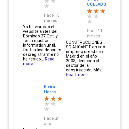
COLLADO
Hace 10
meses
Yo he visitado el
Hace 11
website antes del
Domingo 27 Oct, y
meses
tenia muchas
CONSTRUCCIÓNES
information until,
SC ALICANTE es una
fantastico.despues
empresa creada en
decregistrarme no
Madrid en el año
he tenido...
Read
2003, dedicada al
more
sector de la
construcción, Más...
Read more
Elvira
Heres
Hace un
año