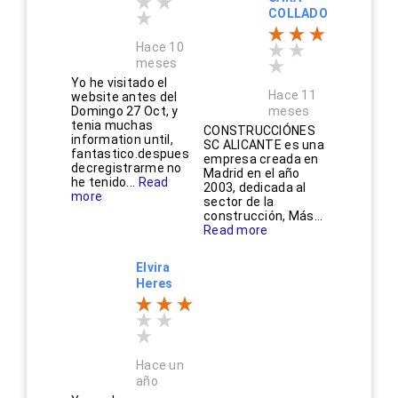
COLLADO
Hace 10
meses
Yo he visitado el
Hace 11
website antes del
Domingo 27 Oct, y
meses
tenia muchas
CONSTRUCCIÓNES
information until,
SC ALICANTE es una
fantastico.despues
empresa creada en
decregistrarme no
Madrid en el año
he tenido...
Read
2003, dedicada al
more
sector de la
construcción, Más...
Read more
Elvira
Heres
Hace un
año