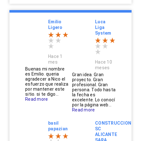
Emilio
Luca
Ligero
Liga
System
Hace 1
mes
Hace 10
meses
Buenas mi nombre
es Emilio. queria
Gran idea. Gran
agradecer a Nico el
proyecto. Gran
esfuerzo que realiza
profesional. Gran
por mantener este
persona. Todo hasta
sitio. si te digo...
la fecha es
Read more
excelente. Lo conocí
por la página web...
Read more
basil
CONSTRUCCIONES
papazian
SC
ALICANTE
SARA