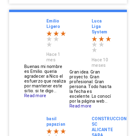
Emilio
Luca
Ligero
Liga
System
Hace 1
mes
Hace 10
meses
Buenas mi nombre
es Emilio. queria
Gran idea. Gran
agradecer a Nico el
proyecto. Gran
esfuerzo que realiza
profesional. Gran
por mantener este
persona. Todo hasta
sitio. si te digo...
la fecha es
Read more
excelente. Lo conocí
por la página web...
Read more
basil
CONSTRUCCIONES
papazian
SC
ALICANTE
SARA