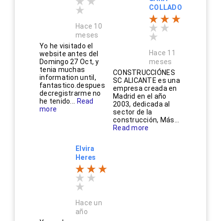
COLLADO
Hace 10
meses
Yo he visitado el
Hace 11
website antes del
Domingo 27 Oct, y
meses
tenia muchas
CONSTRUCCIÓNES
information until,
SC ALICANTE es una
fantastico.despues
empresa creada en
decregistrarme no
Madrid en el año
he tenido...
Read
2003, dedicada al
more
sector de la
construcción, Más...
Read more
Elvira
Heres
Hace un
año