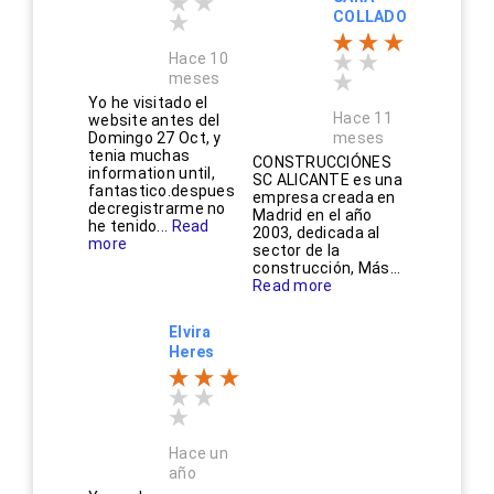
COLLADO
Hace 10
meses
Yo he visitado el
Hace 11
website antes del
Domingo 27 Oct, y
meses
tenia muchas
CONSTRUCCIÓNES
information until,
SC ALICANTE es una
fantastico.despues
empresa creada en
decregistrarme no
Madrid en el año
he tenido...
Read
2003, dedicada al
more
sector de la
construcción, Más...
Read more
Elvira
Heres
Hace un
año