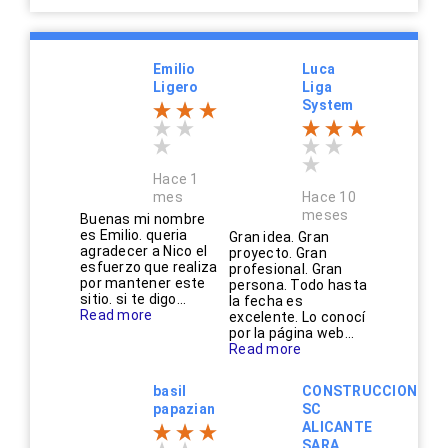
Emilio
Luca
Ligero
Liga
System
Hace 1
mes
Hace 10
meses
Buenas mi nombre
es Emilio. queria
Gran idea. Gran
agradecer a Nico el
proyecto. Gran
esfuerzo que realiza
profesional. Gran
por mantener este
persona. Todo hasta
sitio. si te digo...
la fecha es
Read more
excelente. Lo conocí
por la página web...
Read more
basil
CONSTRUCCIONES
papazian
SC
ALICANTE
SARA