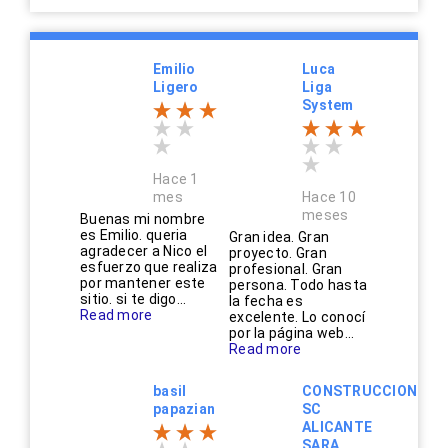
Emilio
Luca
Ligero
Liga
System
Hace 1
mes
Hace 10
meses
Buenas mi nombre
es Emilio. queria
Gran idea. Gran
agradecer a Nico el
proyecto. Gran
esfuerzo que realiza
profesional. Gran
por mantener este
persona. Todo hasta
sitio. si te digo...
la fecha es
Read more
excelente. Lo conocí
por la página web...
Read more
basil
CONSTRUCCIONES
papazian
SC
ALICANTE
SARA