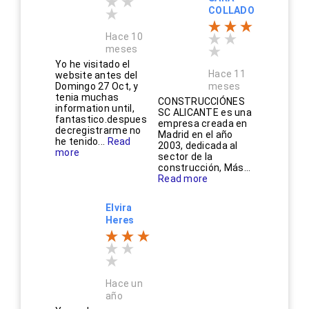
COLLADO
Hace 10
meses
Yo he visitado el
Hace 11
website antes del
Domingo 27 Oct, y
meses
tenia muchas
CONSTRUCCIÓNES
information until,
SC ALICANTE es una
fantastico.despues
empresa creada en
decregistrarme no
Madrid en el año
he tenido...
Read
2003, dedicada al
more
sector de la
construcción, Más...
Read more
Elvira
Heres
Hace un
año