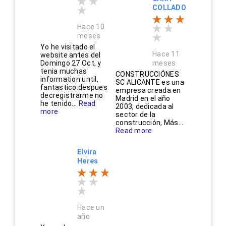
COLLADO
Hace 10
meses
Yo he visitado el
Hace 11
website antes del
Domingo 27 Oct, y
meses
tenia muchas
CONSTRUCCIÓNES
information until,
SC ALICANTE es una
fantastico.despues
empresa creada en
decregistrarme no
Madrid en el año
he tenido...
Read
2003, dedicada al
more
sector de la
construcción, Más...
Read more
Elvira
Heres
Hace un
año