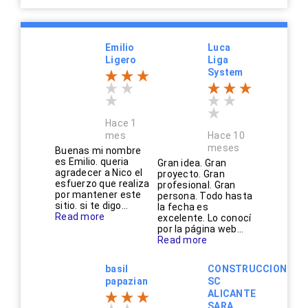
Emilio
Luca
Ligero
Liga
System
Hace 1
mes
Hace 10
meses
Buenas mi nombre
es Emilio. queria
Gran idea. Gran
agradecer a Nico el
proyecto. Gran
esfuerzo que realiza
profesional. Gran
por mantener este
persona. Todo hasta
sitio. si te digo...
la fecha es
Read more
excelente. Lo conocí
por la página web...
Read more
basil
CONSTRUCCIONES
papazian
SC
ALICANTE
SARA