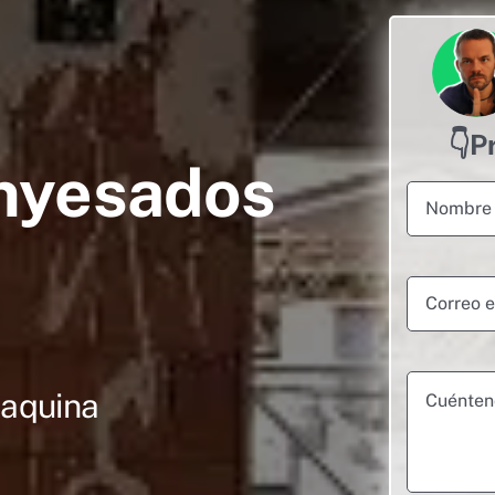
👇P
nyesados
maquina