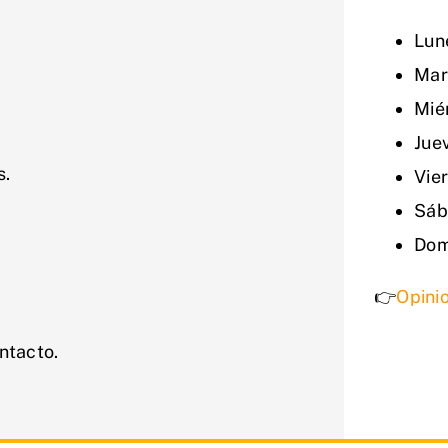
Lun
Mar
Mié
Jue
s.
Vie
Sáb
Dom
👉
Opinio
ntacto.