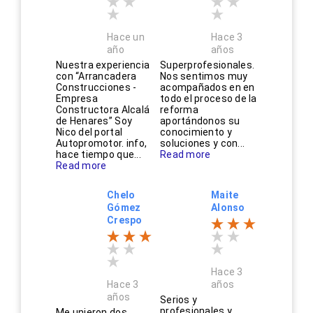
Hace un
Hace 3
año
años
Nuestra experiencia
Superprofesionales.
con “Arrancadera
Nos sentimos muy
Construcciones -
acompañados en en
Empresa
todo el proceso de la
Constructora Alcalá
reforma
de Henares” Soy
aportándonos su
Nico del portal
conocimiento y
Autopromotor. info,
soluciones y con...
hace tiempo que...
Read more
Read more
Chelo
Maite
Gómez
Alonso
Crespo
Hace 3
Hace 3
años
años
Serios y
profesionales y
Me unieron dos