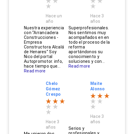
Hace un
Hace 3
año
años
Nuestra experiencia
Superprofesionales.
con “Arrancadera
Nos sentimos muy
Construcciones -
acompañados en en
Empresa
todo el proceso de la
Constructora Alcalá
reforma
de Henares” Soy
aportándonos su
Nico del portal
conocimiento y
Autopromotor. info,
soluciones y con...
hace tiempo que...
Read more
Read more
Chelo
Maite
Gómez
Alonso
Crespo
Hace 3
Hace 3
años
años
Serios y
profesionales y
Me unieron dos