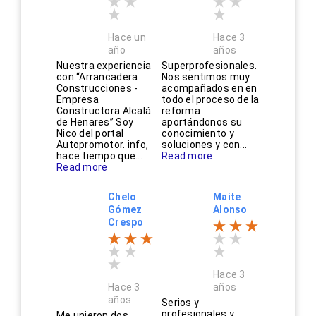
Hace un
Hace 3
año
años
Nuestra experiencia
Superprofesionales.
con “Arrancadera
Nos sentimos muy
Construcciones -
acompañados en en
Empresa
todo el proceso de la
Constructora Alcalá
reforma
de Henares” Soy
aportándonos su
Nico del portal
conocimiento y
Autopromotor. info,
soluciones y con...
hace tiempo que...
Read more
Read more
Chelo
Maite
Gómez
Alonso
Crespo
Hace 3
Hace 3
años
años
Serios y
profesionales y
Me unieron dos