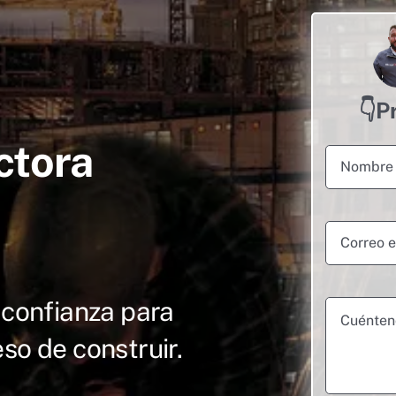
👇P
ctora
 confianza para
o de construir.