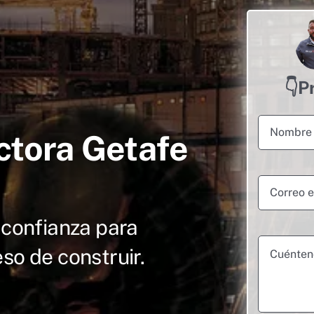
👇P
tora Getafe
 confianza para
o de construir.