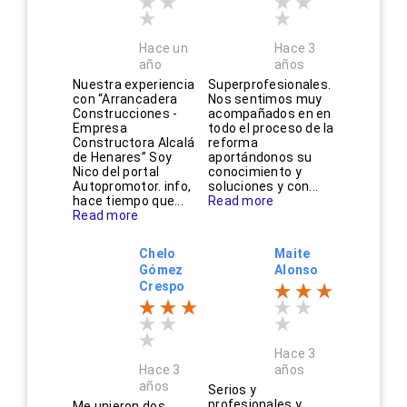
Hace un
Hace 3
año
años
Nuestra experiencia
Superprofesionales.
con “Arrancadera
Nos sentimos muy
Construcciones -
acompañados en en
Empresa
todo el proceso de la
Constructora Alcalá
reforma
de Henares” Soy
aportándonos su
Nico del portal
conocimiento y
Autopromotor. info,
soluciones y con...
hace tiempo que...
Read more
Read more
Chelo
Maite
Gómez
Alonso
Crespo
Hace 3
Hace 3
años
años
Serios y
profesionales y
Me unieron dos