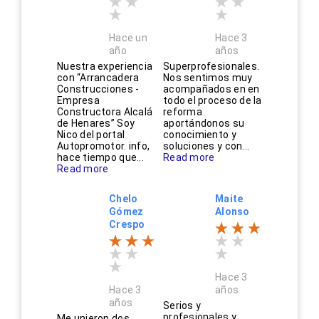
Hace un
Hace 3
año
años
Nuestra experiencia
Superprofesionales.
con “Arrancadera
Nos sentimos muy
Construcciones -
acompañados en en
Empresa
todo el proceso de la
Constructora Alcalá
reforma
de Henares” Soy
aportándonos su
Nico del portal
conocimiento y
Autopromotor. info,
soluciones y con...
hace tiempo que...
Read more
Read more
Chelo
Maite
Gómez
Alonso
Crespo
Hace 3
Hace 3
años
años
Serios y
profesionales y
Me unieron dos