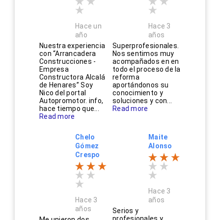
Hace un
Hace 3
año
años
Nuestra experiencia
Superprofesionales.
con “Arrancadera
Nos sentimos muy
Construcciones -
acompañados en en
Empresa
todo el proceso de la
Constructora Alcalá
reforma
de Henares” Soy
aportándonos su
Nico del portal
conocimiento y
Autopromotor. info,
soluciones y con...
hace tiempo que...
Read more
Read more
Chelo
Maite
Gómez
Alonso
Crespo
Hace 3
Hace 3
años
años
Serios y
profesionales y
Me unieron dos