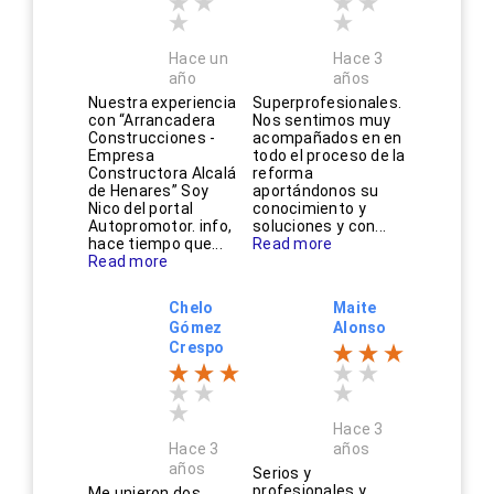
Hace un
Hace 3
año
años
Nuestra experiencia
Superprofesionales.
con “Arrancadera
Nos sentimos muy
Construcciones -
acompañados en en
Empresa
todo el proceso de la
Constructora Alcalá
reforma
de Henares” Soy
aportándonos su
Nico del portal
conocimiento y
Autopromotor. info,
soluciones y con...
hace tiempo que...
Read more
Read more
Chelo
Maite
Gómez
Alonso
Crespo
Hace 3
Hace 3
años
años
Serios y
profesionales y
Me unieron dos