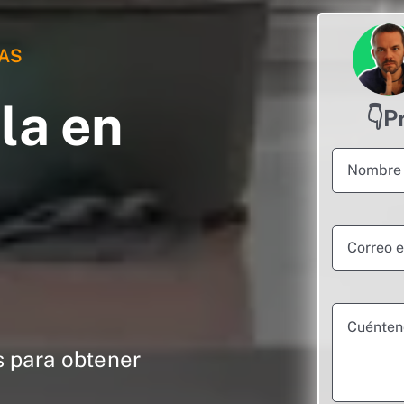
AS
la en
👇P
s para obtener